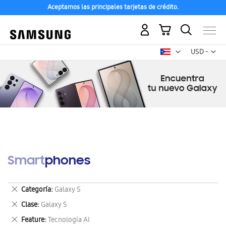
Aceptamos las principales tarjetas de crédito.
Mi carrito
Mon
USD -
dólar
estadounid
Smartphones
Eliminar
Categoría
Galaxy S
este
Eliminar
Clase
Galaxy S
artículo
este
Eliminar
Feature
Tecnología AI
artículo