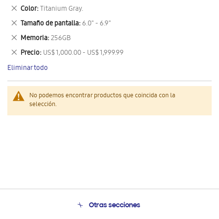
este
Eliminar
Color
Titanium Gray.
artículo
este
Eliminar
Tamaño de pantalla
6.0" - 6.9"
artículo
este
Eliminar
Memoria
256GB
artículo
este
Eliminar
Precio
US$ 1,000.00 - US$ 1,999.99
artículo
este
Eliminar todo
artículo
No podemos encontrar productos que coincida con la
selección.
Otras secciones