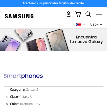
Aceptamos las principales tarjetas de crédito.
Mi carrito
Mon
USD -
dólar
estadounid
Smartphones
Eliminar
Categoría
Galaxy S
este
Eliminar
Clase
Galaxy S
artículo
este
Eliminar
Color
Titanium Gray.
artículo