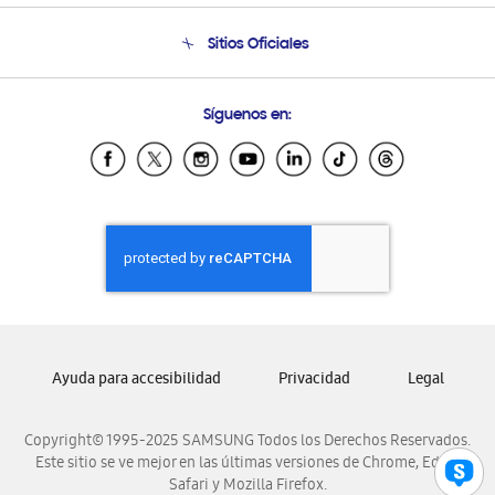
Seguimiento de tu pedido
Soporte telefónico
Sitios Oficiales
Condiciones de Compra
Soporte vía eMail
Preguntas Frecuentes
Samsung Costa Rica
Síguenos en:
Samsung Ecuador
Samsung El Salvador
Samsung Guatemala
Samsung Honduras
Samsung Nicaragua
Samsung Panamá
Samsung República Dominicana
Samsung Venezuela
Ayuda para accesibilidad
Privacidad
Legal
Copyright© 1995-2025 SAMSUNG Todos los Derechos Reservados.
Este sitio se ve mejor en las últimas versiones de Chrome, Edge,
Safari y Mozilla Firefox.