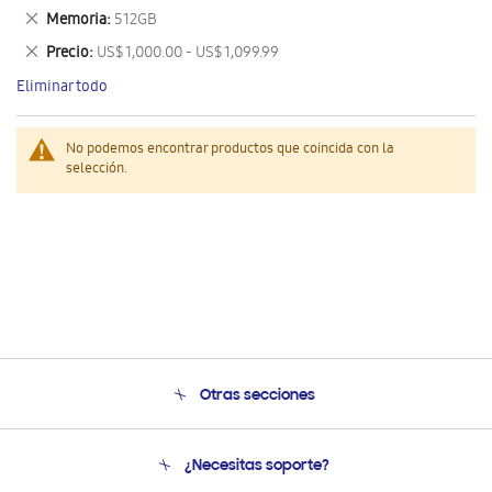
este
Eliminar
Memoria
512GB
artículo
este
Eliminar
Precio
US$ 1,000.00 - US$ 1,099.99
artículo
este
Eliminar todo
artículo
No podemos encontrar productos que coincida con la
selección.
Otras secciones
Conócenos
¿Necesitas soporte?
Soporte