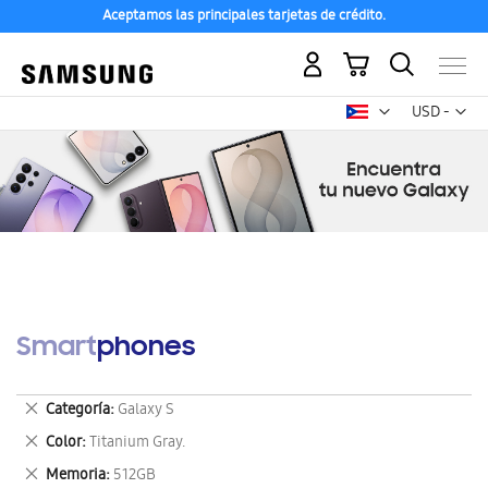
Aceptamos las principales tarjetas de crédito.
Mi carrito
Mon
USD -
dólar
estadounid
Smartphones
Eliminar
Categoría
Galaxy S
este
Eliminar
Color
Titanium Gray.
artículo
este
Eliminar
Memoria
512GB
artículo