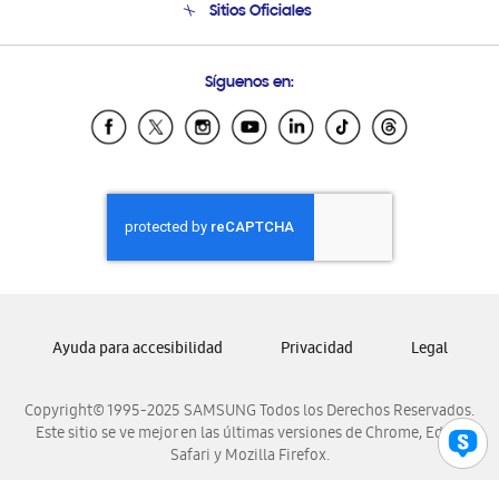
Sitios Oficiales
Condiciones de Compra
Soporte vía eMail
Preguntas Frecuentes
Samsung Costa Rica
Síguenos en:
Samsung Ecuador
Samsung El Salvador
Samsung Guatemala
Samsung Honduras
Samsung Nicaragua
Samsung Panamá
Samsung República Dominicana
Samsung Venezuela
Ayuda para accesibilidad
Privacidad
Legal
Copyright© 1995-2025 SAMSUNG Todos los Derechos Reservados.
Este sitio se ve mejor en las últimas versiones de Chrome, Edge,
Safari y Mozilla Firefox.