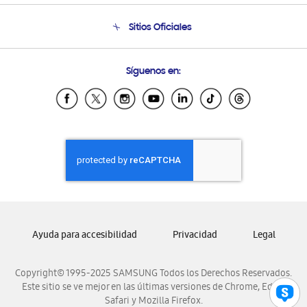
Seguimiento de tu pedido
Soporte telefónico
Sitios Oficiales
Condiciones de Compra
Soporte vía eMail
Preguntas Frecuentes
Samsung Costa Rica
Síguenos en:
Samsung Ecuador
Samsung El Salvador
Samsung Guatemala
Samsung Honduras
Samsung Nicaragua
Samsung Panamá
Samsung República Dominicana
Samsung Venezuela
Ayuda para accesibilidad
Privacidad
Legal
Copyright© 1995-2025 SAMSUNG Todos los Derechos Reservados.
Este sitio se ve mejor en las últimas versiones de Chrome, Edge,
Safari y Mozilla Firefox.