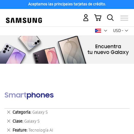
Aceptamos las principales tarjetas de crédito.
Mi carrito
Mon
USD -
dólar
estadounid
Smartphones
Eliminar
Categoría
Galaxy S
este
Eliminar
Clase
Galaxy S
artículo
este
Eliminar
Feature
Tecnología AI
artículo