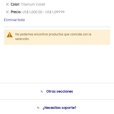
este
Eliminar
Color
Titanium Violet
artículo
este
Eliminar
Precio
US$ 1,000.00 - US$ 1,099.99
artículo
este
Eliminar todo
artículo
No podemos encontrar productos que coincida con la
selección.
Otras secciones
Conócenos
¿Necesitas soporte?
Soporte