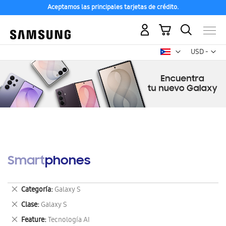
Aceptamos las principales tarjetas de crédito.
Mi carrito
Mon
USD -
dólar
estadounid
Smartphones
Eliminar
Categoría
Galaxy S
este
Eliminar
Clase
Galaxy S
artículo
este
Eliminar
Feature
Tecnología AI
artículo