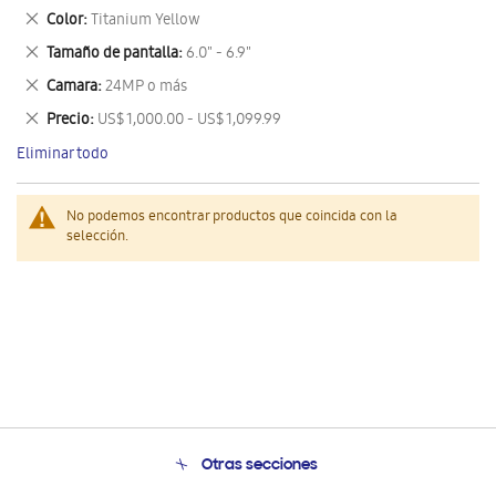
este
Eliminar
Color
Titanium Yellow
artículo
este
Eliminar
Tamaño de pantalla
6.0" - 6.9"
artículo
este
Eliminar
Camara
24MP o más
artículo
este
Eliminar
Precio
US$ 1,000.00 - US$ 1,099.99
artículo
este
Eliminar todo
artículo
No podemos encontrar productos que coincida con la
selección.
Otras secciones