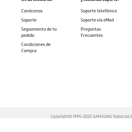
Conócenos
Soporte telefónico
Soporte
Soporte vía eMail
Seguimiento de tu
Preguntas
pedido
Frecuentes
Condiciones de
Compra
Copyright© 1995-2025 SAMSUNG Todos los D
Este sitio se ve mejor en las últimas versiones de Chrome