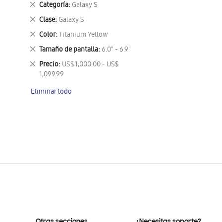
Eliminar
Categoría
Galaxy S
este
Eliminar
Clase
Galaxy S
artículo
este
Eliminar
Color
Titanium Yellow
artículo
este
Eliminar
Tamaño de pantalla
6.0" - 6.9"
artículo
este
Eliminar
Precio
US$ 1,000.00 - US$
artículo
este
1,099.99
artículo
Eliminar todo
Otras secciones
¿Necesitas soporte?