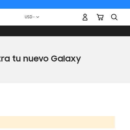
Mi carrito
Moneda
USD -
dólar
estadounidense