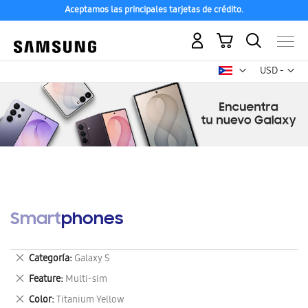
Aceptamos las principales tarjetas de crédito.
Mi carrito
Mon
USD -
dólar
estadounid
Smartphones
Eliminar
Categoría
Galaxy S
este
Eliminar
Feature
Multi-sim
artículo
este
Eliminar
Color
Titanium Yellow
artículo