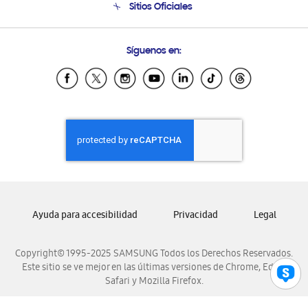
Sitios Oficiales
Condiciones de Compra
Soporte vía eMail
Preguntas Frecuentes
Samsung Costa Rica
Síguenos en:
Samsung Ecuador
Samsung El Salvador
Samsung Guatemala
Samsung Honduras
Samsung Nicaragua
Samsung Panamá
Samsung República Dominicana
Samsung Venezuela
Ayuda para accesibilidad
Privacidad
Legal
Copyright© 1995-2025 SAMSUNG Todos los Derechos Reservados.
Este sitio se ve mejor en las últimas versiones de Chrome, Edge,
Safari y Mozilla Firefox.