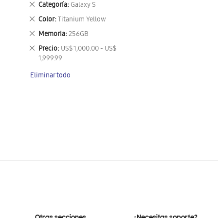
Eliminar
Categoría
Galaxy S
este
Eliminar
Color
Titanium Yellow
artículo
este
Eliminar
Memoria
256GB
artículo
este
Eliminar
Precio
US$ 1,000.00 - US$
artículo
este
1,999.99
artículo
Eliminar todo
Otras secciones
¿Necesitas soporte?