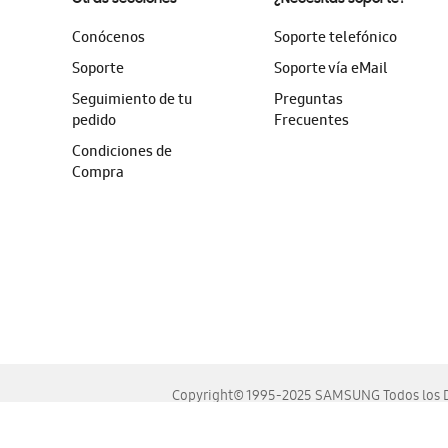
Conócenos
Soporte telefónico
Soporte
Soporte vía eMail
Seguimiento de tu
Preguntas
pedido
Frecuentes
Condiciones de
Compra
Copyright© 1995-2025 SAMSUNG Todos los D
Este sitio se ve mejor en las últimas versiones de Chrome