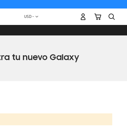
Mi carrito
Moneda
USD -
dólar
estadounidense