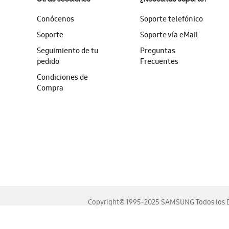
Conócenos
Soporte telefónico
Soporte
Soporte vía eMail
Seguimiento de tu
Preguntas
pedido
Frecuentes
Condiciones de
Compra
Copyright© 1995-2025 SAMSUNG Todos los D
Este sitio se ve mejor en las últimas versiones de Chrome