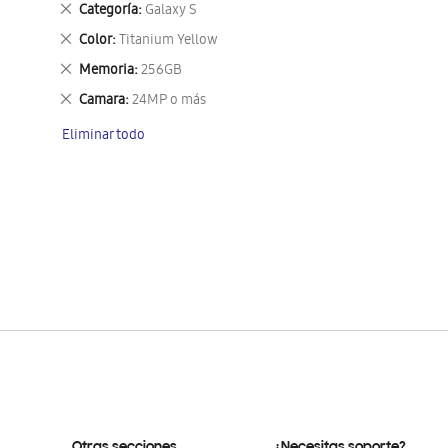
Eliminar
Categoría
Galaxy S
este
Eliminar
Color
Titanium Yellow
artículo
este
Eliminar
Memoria
256GB
artículo
este
Eliminar
Camara
24MP o más
artículo
este
Eliminar todo
artículo
Otras secciones
¿Necesitas soporte?