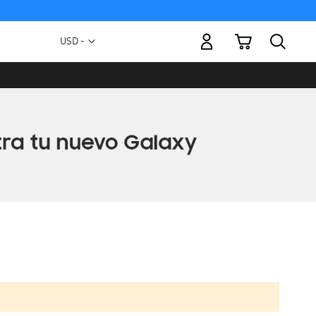
Mi carrito
Moneda
USD -
dólar
estadounidense