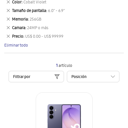
Eliminar
Color
Cobalt Violet
artículo
este
Eliminar
Tamaño de pantalla
6.0" - 6.9"
artículo
este
Eliminar
Memoria
256GB
artículo
este
Eliminar
Camara
24MP o más
artículo
este
Eliminar
Precio
US$ 0.00 - US$ 999.99
artículo
este
Eliminar todo
artículo
1
artículo
Filtrar por