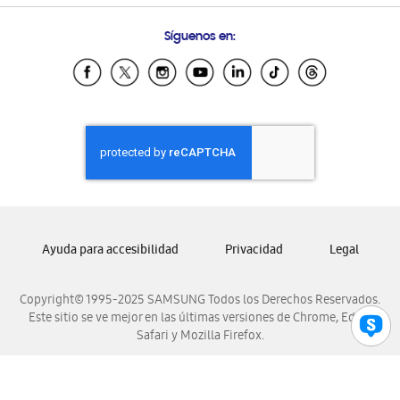
Preguntas Frecuentes
Samsung Costa Rica
Síguenos en:
Samsung Ecuador
Samsung El Salvador
Samsung Guatemala
Samsung Honduras
Samsung Nicaragua
Samsung Panamá
Samsung República Dominicana
Samsung Venezuela
Ayuda para accesibilidad
Privacidad
Legal
Copyright© 1995-2025 SAMSUNG Todos los Derechos Reservados.
Este sitio se ve mejor en las últimas versiones de Chrome, Edge,
Safari y Mozilla Firefox.