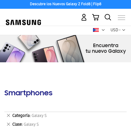
Descubre los Nuevos Galaxy Z Fold8 | Flip8
Aceptamos las principales tarjetas de crédito.
Mi carrito
Mon
USD -
dólar
estadounid
Smartphones
Eliminar
Categoría
Galaxy S
este
Eliminar
Clase
Galaxy S
artículo
este