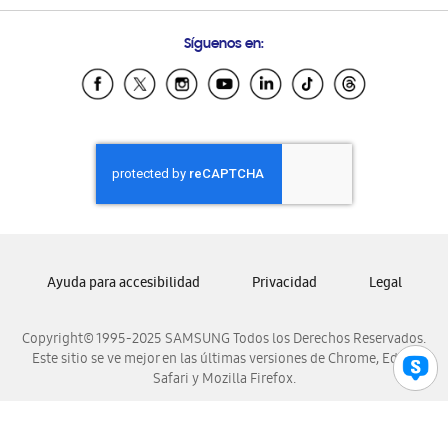
Preguntas Frecuentes
Samsung Costa Rica
Síguenos en:
Samsung Ecuador
Samsung El Salvador
Samsung Guatemala
Samsung Honduras
Samsung Nicaragua
Samsung Panamá
Samsung República Dominicana
Samsung Venezuela
Ayuda para accesibilidad
Privacidad
Legal
Copyright© 1995-2025 SAMSUNG Todos los Derechos Reservados.
Este sitio se ve mejor en las últimas versiones de Chrome, Edge,
Safari y Mozilla Firefox.