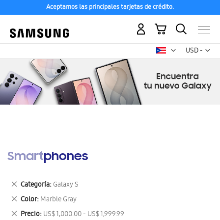
Aceptamos las principales tarjetas de crédito.
Mi carrito
Mon
USD -
dólar
estadounid
Smartphones
Eliminar
Categoría
Galaxy S
este
Eliminar
Color
Marble Gray
artículo
este
Eliminar
Precio
US$ 1,000.00 - US$ 1,999.99
artículo