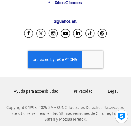
Sitios Oficiales
Condiciones de Compra
Soporte vía eMail
Preguntas Frecuentes
Samsung Costa Rica
Síguenos en:
Samsung Ecuador
Samsung El Salvador
Samsung Guatemala
Samsung Honduras
Samsung Nicaragua
Samsung Panamá
Samsung República Dominicana
Samsung Venezuela
Ayuda para accesibilidad
Privacidad
Legal
Copyright© 1995-2025 SAMSUNG Todos los Derechos Reservados.
Este sitio se ve mejor en las últimas versiones de Chrome, Edge,
Safari y Mozilla Firefox.