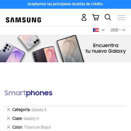
Aceptamos las principales tarjetas de crédito.
Mi carrito
Mon
USD -
dólar
estadounid
Smartphones
Eliminar
Categoría
Galaxy S
este
Eliminar
Clase
Galaxy S
artículo
este
Eliminar
Color
Titanium Black
artículo