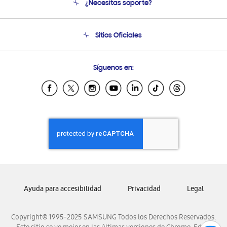
¿Necesitas soporte?
Soporte
Seguimiento de tu pedido
Soporte telefónico
Sitios Oficiales
Condiciones de Compra
Soporte vía eMail
Preguntas Frecuentes
Samsung Costa Rica
Síguenos en:
Samsung Ecuador
Samsung El Salvador
Samsung Guatemala
Samsung Honduras
Samsung Nicaragua
Samsung Panamá
Samsung República Dominicana
Samsung Venezuela
Ayuda para accesibilidad
Privacidad
Legal
Copyright© 1995-2025 SAMSUNG Todos los Derechos Reservados.