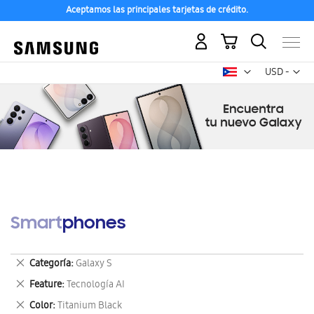
Aceptamos las principales tarjetas de crédito.
Mi carrito
Mon
USD -
dólar
estadounid
Smartphones
Eliminar
Categoría
Galaxy S
este
Eliminar
Feature
Tecnología AI
artículo
este
Eliminar
Color
Titanium Black
artículo