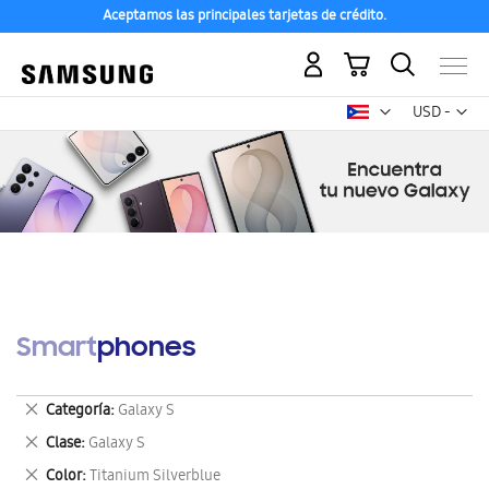
Aceptamos las principales tarjetas de crédito.
Mi carrito
Mon
USD -
dólar
estadounid
Smartphones
Eliminar
Categoría
Galaxy S
este
Eliminar
Clase
Galaxy S
artículo
este
Eliminar
Color
Titanium Silverblue
artículo