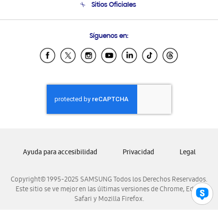
Sitios Oficiales
Condiciones de Compra
Soporte vía eMail
Preguntas Frecuentes
Samsung Costa Rica
Síguenos en:
Samsung Ecuador
Samsung El Salvador
Samsung Guatemala
Samsung Honduras
Samsung Nicaragua
Samsung Panamá
Samsung República Dominicana
Samsung Venezuela
Ayuda para accesibilidad
Privacidad
Legal
Copyright© 1995-2025 SAMSUNG Todos los Derechos Reservados.
Este sitio se ve mejor en las últimas versiones de Chrome, Edge,
Safari y Mozilla Firefox.