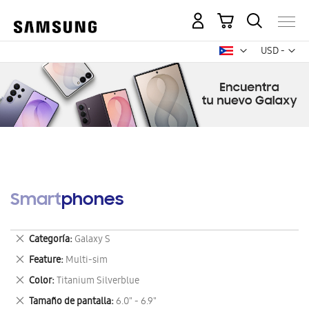
Mi carrito
Mon
USD -
dólar
estadounid
Smartphones
Eliminar
Categoría
Galaxy S
este
Eliminar
Feature
Multi-sim
artículo
este
Eliminar
Color
Titanium Silverblue
artículo
este
Eliminar
Tamaño de pantalla
6.0" - 6.9"
artículo