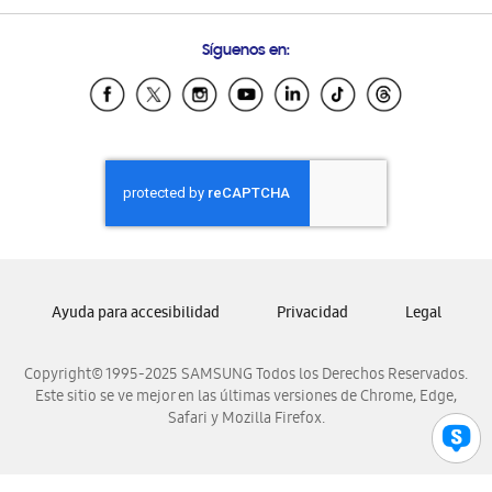
Preguntas Frecuentes
Samsung Costa Rica
Síguenos en:
Samsung Ecuador
Samsung El Salvador
Samsung Guatemala
Samsung Honduras
Samsung Nicaragua
Samsung Panamá
Samsung República Dominicana
Samsung Venezuela
Ayuda para accesibilidad
Privacidad
Legal
Copyright© 1995-2025 SAMSUNG Todos los Derechos Reservados.
Este sitio se ve mejor en las últimas versiones de Chrome, Edge,
Safari y Mozilla Firefox.