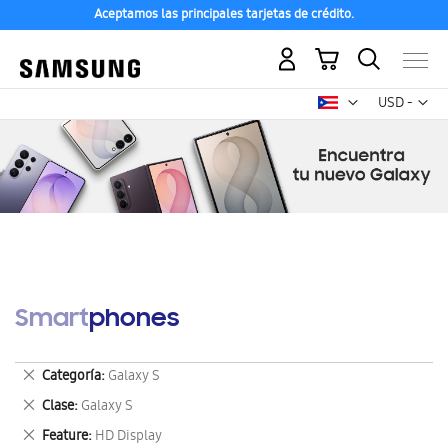
Aceptamos las principales tarjetas de crédito.
Mi carrito
Mon
USD -
dólar
estadounid
Smartphones
Eliminar
Categoría
Galaxy S
este
Eliminar
Clase
Galaxy S
artículo
este
Eliminar
Feature
HD Display
artículo