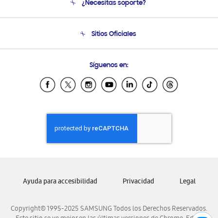
¿Necesitas soporte?
Soporte
Seguimiento de tu pedido
Soporte telefónico
Sitios Oficiales
Condiciones de Compra
Soporte vía eMail
Preguntas Frecuentes
Samsung Costa Rica
Síguenos en:
Samsung Ecuador
Samsung El Salvador
Samsung Guatemala
Samsung Honduras
Samsung Nicaragua
Samsung Panamá
Samsung República Dominicana
Samsung Venezuela
Ayuda para accesibilidad
Privacidad
Legal
Copyright© 1995-2025 SAMSUNG Todos los Derechos Reservados.