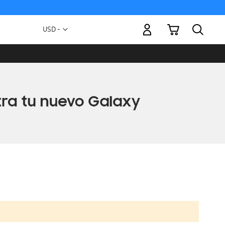
Mi carrito
Moneda
USD -
dólar
estadounidense