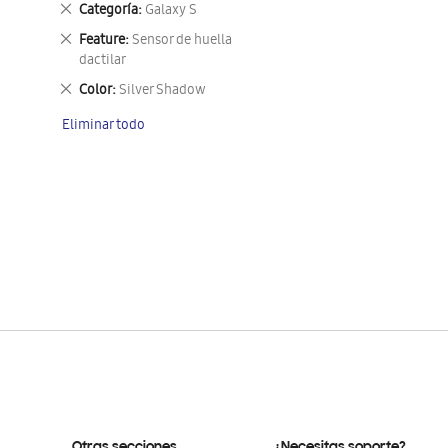
Eliminar
Categoría
Galaxy S
este
Eliminar
Feature
Sensor de huella
artículo
este
dactilar
artículo
Eliminar
Color
Silver Shadow
este
Eliminar todo
artículo
Otras secciones
¿Necesitas soporte?