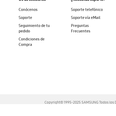
Conócenos
Soporte telefónico
Soporte
Soporte vía eMail
Seguimiento de tu
Preguntas
pedido
Frecuentes
Condiciones de
Compra
Copyright© 1995-2025 SAMSUNG Todos los D
Este sitio se ve mejor en las últimas versiones de Chrome