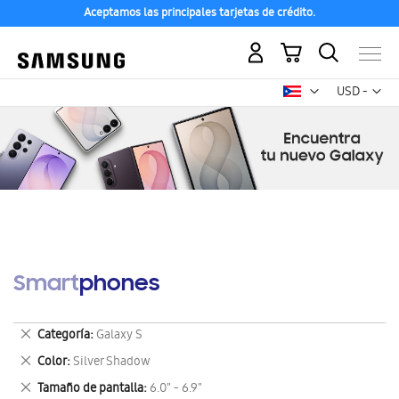
Aceptamos las principales tarjetas de crédito.
Mi carrito
Mon
USD -
dólar
estadounid
Smartphones
Eliminar
Categoría
Galaxy S
este
Eliminar
Color
Silver Shadow
artículo
este
Eliminar
Tamaño de pantalla
6.0" - 6.9"
artículo