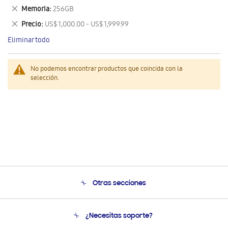
este
Eliminar
Memoria
256GB
artículo
este
Eliminar
Precio
US$ 1,000.00 - US$ 1,999.99
artículo
este
Eliminar todo
artículo
No podemos encontrar productos que coincida con la
selección.
Otras secciones
Conócenos
¿Necesitas soporte?
Soporte