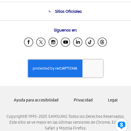
Seguimiento de tu pedido
Soporte telefónico
Sitios Oficiales
Condiciones de Compra
Soporte vía eMail
Preguntas Frecuentes
Samsung Costa Rica
Síguenos en:
Samsung Ecuador
Samsung El Salvador
Samsung Guatemala
Samsung Honduras
Samsung Nicaragua
Samsung Panamá
Samsung República Dominicana
Samsung Venezuela
Ayuda para accesibilidad
Privacidad
Legal
Copyright© 1995-2025 SAMSUNG Todos los Derechos Reservados.
Este sitio se ve mejor en las últimas versiones de Chrome, Edge,
Safari y Mozilla Firefox.