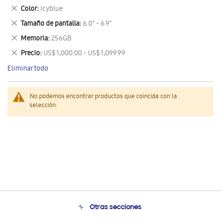
este
Eliminar
Color
Icyblue
artículo
este
Eliminar
Tamaño de pantalla
6.0" - 6.9"
artículo
este
Eliminar
Memoria
256GB
artículo
este
Eliminar
Precio
US$ 1,000.00 - US$ 1,099.99
artículo
este
Eliminar todo
artículo
No podemos encontrar productos que coincida con la
selección.
Otras secciones