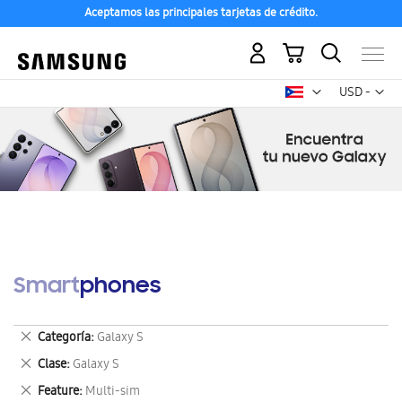
Aceptamos las principales tarjetas de crédito.
Mi carrito
Mon
USD -
dólar
estadounid
Smartphones
Eliminar
Categoría
Galaxy S
este
Eliminar
Clase
Galaxy S
artículo
este
Eliminar
Feature
Multi-sim
artículo