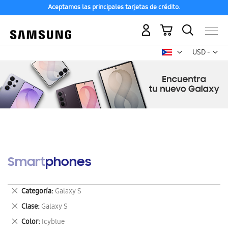
Aceptamos las principales tarjetas de crédito.
Mi carrito
Mon
USD -
dólar
estadounid
Smartphones
Eliminar
Categoría
Galaxy S
este
Eliminar
Clase
Galaxy S
artículo
este
Eliminar
Color
Icyblue
artículo