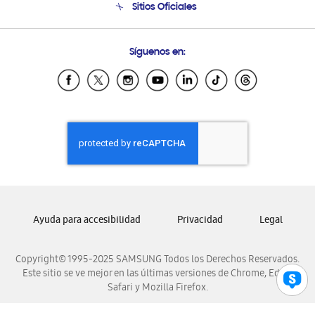
Sitios Oficiales
Condiciones de Compra
Soporte vía eMail
Preguntas Frecuentes
Samsung Costa Rica
Síguenos en:
Samsung Ecuador
Samsung El Salvador
Samsung Guatemala
Samsung Honduras
Samsung Nicaragua
Samsung Panamá
Samsung República Dominicana
Samsung Venezuela
Ayuda para accesibilidad
Privacidad
Legal
Copyright© 1995-2025 SAMSUNG Todos los Derechos Reservados.
Este sitio se ve mejor en las últimas versiones de Chrome, Edge,
Safari y Mozilla Firefox.