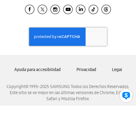
Samsung Ecuador
Samsung El Salvador
Samsung Guatemala
Samsung Honduras
Samsung Nicaragua
Samsung Panamá
Samsung República Dominicana
Samsung Venezuela
Ayuda para accesibilidad
Privacidad
Legal
Copyright© 1995-2025 SAMSUNG Todos los Derechos Reservados.
Este sitio se ve mejor en las últimas versiones de Chrome, Edge,
Safari y Mozilla Firefox.