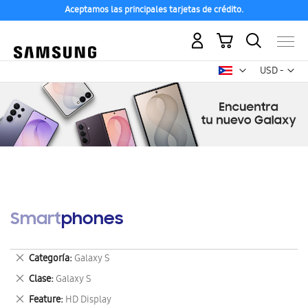
Aceptamos las principales tarjetas de crédito.
Mi carrito
Mon
USD -
dólar
estadounid
Smartphones
Eliminar
Categoría
Galaxy S
este
Eliminar
Clase
Galaxy S
artículo
este
Eliminar
Feature
HD Display
artículo