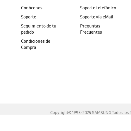
Conócenos
Soporte telefónico
Soporte
Soporte vía eMail
Seguimiento de tu
Preguntas
pedido
Frecuentes
Condiciones de
Compra
Copyright© 1995-2025 SAMSUNG Todos los D
Este sitio se ve mejor en las últimas versiones de Chrome