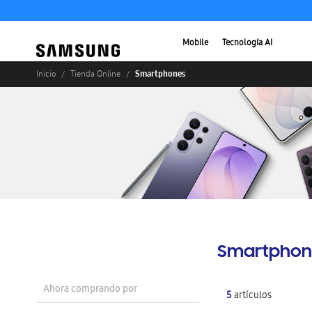
Mobile
Tecnología AI
Smartphones
Inicio
Tienda Online
Smartphon
Ahora comprando por
5
artículos