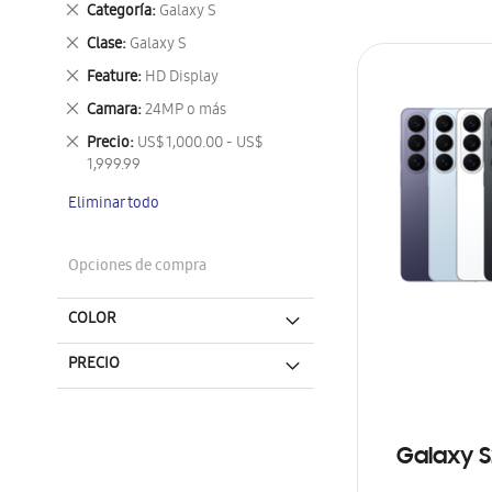
Eliminar
Categoría
Galaxy S
este
Eliminar
Clase
Galaxy S
artículo
este
Eliminar
Feature
HD Display
artículo
este
Eliminar
Camara
24MP o más
artículo
este
Eliminar
Precio
US$ 1,000.00 - US$
artículo
este
1,999.99
artículo
Eliminar todo
Opciones de compra
COLOR
PRECIO
Galaxy S