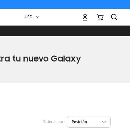
Mi carrito
Moneda
USD -
dólar
estadounidense
Ordenar por