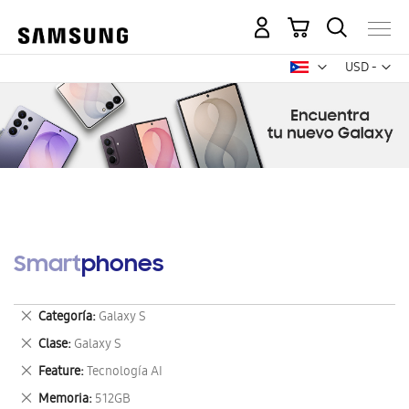
Mi carrito
Mon
USD -
dólar
estadounid
Smartphones
Eliminar
Categoría
Galaxy S
este
Eliminar
Clase
Galaxy S
artículo
este
Eliminar
Feature
Tecnología AI
artículo
este
Eliminar
Memoria
512GB
artículo