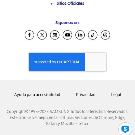
Sitios Oficiales
Condiciones de Compra
Soporte vía eMail
Preguntas Frecuentes
Samsung Costa Rica
Síguenos en:
Samsung Ecuador
Samsung El Salvador
Samsung Guatemala
Samsung Honduras
Samsung Nicaragua
Samsung Panamá
Samsung República Dominicana
Samsung Venezuela
Ayuda para accesibilidad
Privacidad
Legal
Copyright© 1995-2025 SAMSUNG Todos los Derechos Reservados.
Este sitio se ve mejor en las últimas versiones de Chrome, Edge,
Safari y Mozilla Firefox.