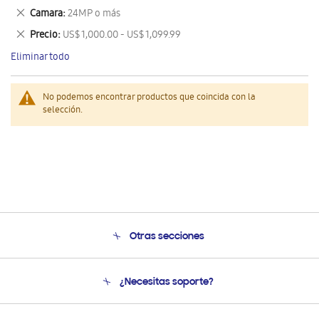
este
Eliminar
Camara
24MP o más
artículo
este
Eliminar
Precio
US$ 1,000.00 - US$ 1,099.99
artículo
este
Eliminar todo
artículo
No podemos encontrar productos que coincida con la
selección.
Otras secciones
Conócenos
¿Necesitas soporte?
Soporte
Seguimiento de tu pedido
Soporte telefónico