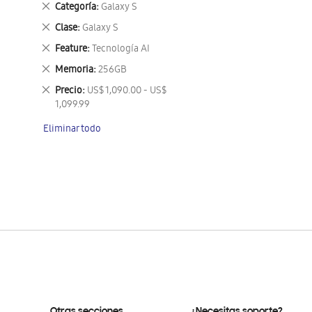
Eliminar
Categoría
Galaxy S
este
Eliminar
Clase
Galaxy S
artículo
este
Eliminar
Feature
Tecnología AI
artículo
este
Eliminar
Memoria
256GB
artículo
este
Eliminar
Precio
US$ 1,090.00 - US$
artículo
este
1,099.99
artículo
Eliminar todo
Otras secciones
¿Necesitas soporte?