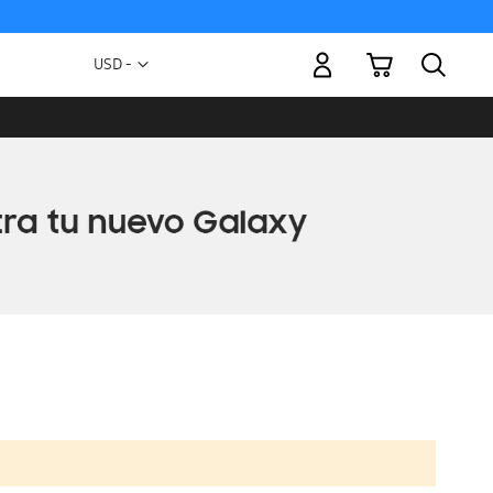
Mi carrito
Moneda
USD -
dólar
estadounidense