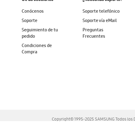
Conócenos
Soporte telefónico
Soporte
Soporte vía eMail
Seguimiento de tu
Preguntas
pedido
Frecuentes
Condiciones de
Compra
Copyright© 1995-2025 SAMSUNG Todos los D
Este sitio se ve mejor en las últimas versiones de Chrome