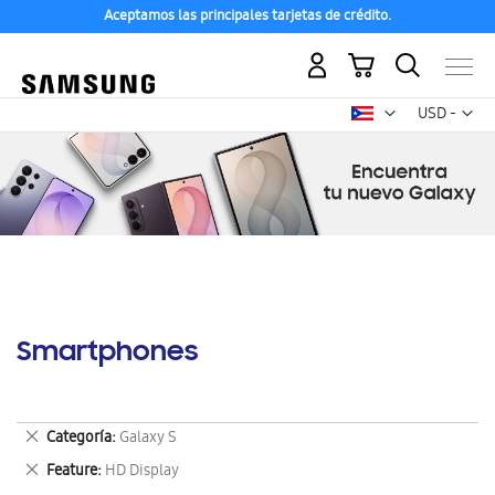
Aceptamos las principales tarjetas de crédito.
Mi carrito
Mon
USD -
dólar
estadounid
Smartphones
Eliminar
Categoría
Galaxy S
este
Eliminar
Feature
HD Display
artículo
este