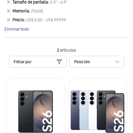
Eliminar
Tamaño de pantalla
6.0" - 6.9"
artículo
este
Eliminar
Memoria
256GB
artículo
este
Eliminar
Precio
US$ 0.00 - US$ 999.99
artículo
este
Eliminar todo
artículo
2
artículos
Filtrar por