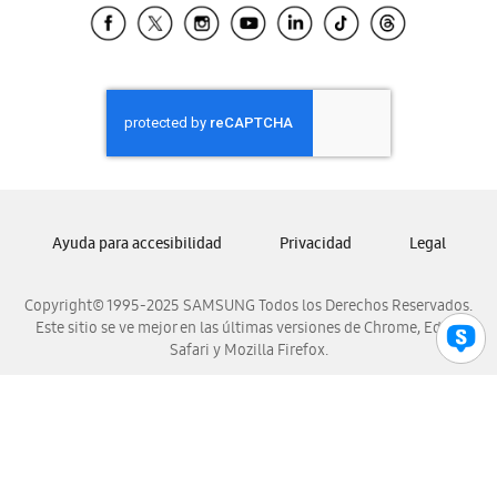
Samsung El Salvador
Samsung Guatemala
Samsung Honduras
Samsung Nicaragua
Samsung Panamá
Samsung República Dominicana
Samsung Venezuela
Ayuda para accesibilidad
Privacidad
Legal
Copyright© 1995-2025 SAMSUNG Todos los Derechos Reservados.
Este sitio se ve mejor en las últimas versiones de Chrome, Edge,
Safari y Mozilla Firefox.