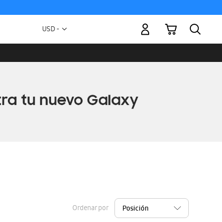
Mi carrito
Moneda
USD -
dólar
estadounidense
Ordenar por