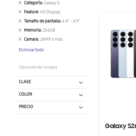
Eliminar
Categoría
Galaxy S
este
Eliminar
Feature
HD Display
artículo
este
Eliminar
Tamaño de pantalla
6.0" - 6.9"
artículo
este
Eliminar
Memoria
256GB
artículo
este
Eliminar
Camara
24MP o más
artículo
este
Eliminar todo
artículo
Opciones de compra
CLASE
COLOR
PRECIO
Galaxy S2