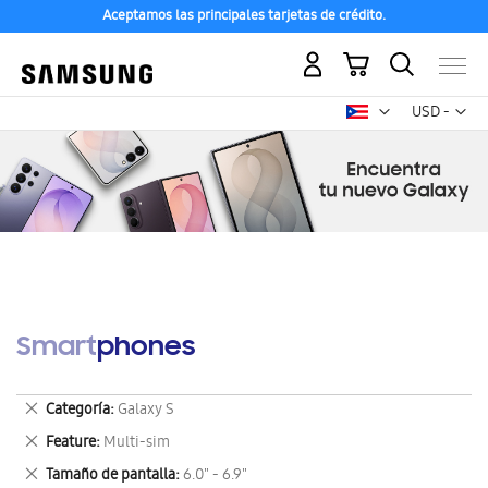
Aceptamos las principales tarjetas de crédito.
Mi carrito
Mon
USD -
dólar
estadounid
Smartphones
Eliminar
Categoría
Galaxy S
este
Eliminar
Feature
Multi-sim
artículo
este
Eliminar
Tamaño de pantalla
6.0" - 6.9"
artículo