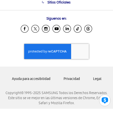
Sitios Oficiales
Condiciones de Compra
Soporte vía eMail
Preguntas Frecuentes
Samsung Costa Rica
Síguenos en:
Samsung Ecuador
Samsung El Salvador
Samsung Guatemala
Samsung Honduras
Samsung Nicaragua
Samsung Panamá
Samsung República Dominicana
Samsung Venezuela
Ayuda para accesibilidad
Privacidad
Legal
Copyright© 1995-2025 SAMSUNG Todos los Derechos Reservados.
Este sitio se ve mejor en las últimas versiones de Chrome, Edge,
Safari y Mozilla Firefox.