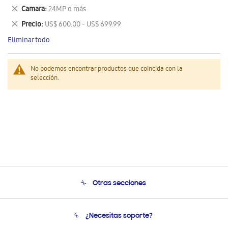
este
Eliminar
Camara
24MP o más
artículo
este
Eliminar
Precio
US$ 600.00 - US$ 699.99
artículo
este
Eliminar todo
artículo
No podemos encontrar productos que coincida con la
selección.
Otras secciones
Conócenos
¿Necesitas soporte?
Soporte