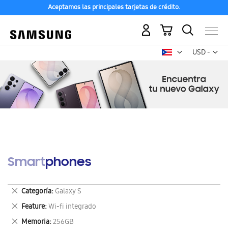
Aceptamos las principales tarjetas de crédito.
Mi carrito
Mon
USD -
dólar
estadounid
Smartphones
Eliminar
Categoría
Galaxy S
este
Eliminar
Feature
Wi-fi integrado
artículo
este
Eliminar
Memoria
256GB
artículo