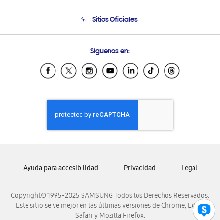
Seguimiento de tu pedido
Soporte telefónico
Sitios Oficiales
Condiciones de Compra
Soporte vía eMail
Preguntas Frecuentes
Samsung Costa Rica
Síguenos en:
Samsung Ecuador
Samsung El Salvador
Samsung Guatemala
Samsung Honduras
Samsung Nicaragua
Samsung Panamá
Samsung República Dominicana
Samsung Venezuela
Ayuda para accesibilidad
Privacidad
Legal
Copyright© 1995-2025 SAMSUNG Todos los Derechos Reservados.
Este sitio se ve mejor en las últimas versiones de Chrome, Edge,
Safari y Mozilla Firefox.