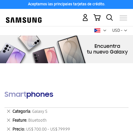
Aceptamos las principales tarjetas de crédito.
Mi carrito
Mon
USD -
dólar
estadounid
Smartphones
Eliminar
Categoría
Galaxy S
este
Eliminar
Feature
Bluetooth
artículo
este
Eliminar
Precio
US$ 700.00 - US$ 799.99
artículo