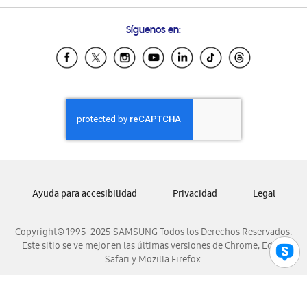
Preguntas Frecuentes
Samsung Costa Rica
Síguenos en:
Samsung Ecuador
Samsung El Salvador
Samsung Guatemala
Samsung Honduras
Samsung Nicaragua
Samsung Panamá
Samsung República Dominicana
Samsung Venezuela
Ayuda para accesibilidad
Privacidad
Legal
Copyright© 1995-2025 SAMSUNG Todos los Derechos Reservados.
Este sitio se ve mejor en las últimas versiones de Chrome, Edge,
Safari y Mozilla Firefox.