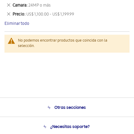
este
Eliminar
Camara
24MP o más
artículo
este
Eliminar
Precio
US$ 1,100.00 - US$ 1,199.99
artículo
este
Eliminar todo
artículo
No podemos encontrar productos que coincida con la
selección.
Otras secciones
Conócenos
¿Necesitas soporte?
Soporte