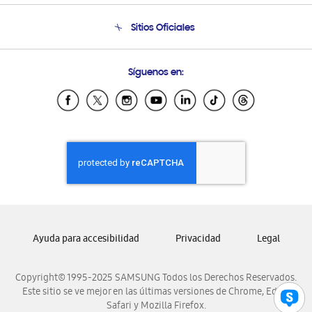
Seguimiento de tu pedido
Soporte telefónico
Sitios Oficiales
Condiciones de Compra
Soporte vía eMail
Preguntas Frecuentes
Samsung Costa Rica
Síguenos en:
Samsung Ecuador
Samsung El Salvador
Samsung Guatemala
Samsung Honduras
Samsung Nicaragua
Samsung Panamá
Samsung República Dominicana
Samsung Venezuela
Ayuda para accesibilidad
Privacidad
Legal
Copyright© 1995-2025 SAMSUNG Todos los Derechos Reservados.
Este sitio se ve mejor en las últimas versiones de Chrome, Edge,
Safari y Mozilla Firefox.