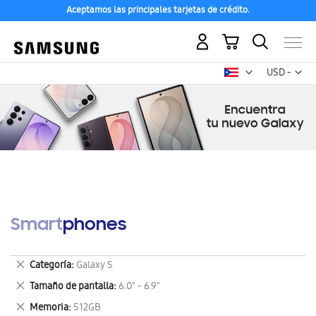
Aceptamos las principales tarjetas de crédito.
Mi carrito
Mon
USD -
dólar
estadounid
Smartphones
Eliminar
Categoría
Galaxy S
este
Eliminar
Tamaño de pantalla
6.0" - 6.9"
artículo
este
Eliminar
Memoria
512GB
artículo