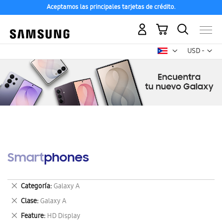
Aceptamos las principales tarjetas de crédito.
Mi carrito
Mon
USD -
dólar
estadounid
Smartphones
Eliminar
Categoría
Galaxy A
este
Eliminar
Clase
Galaxy A
artículo
este
Eliminar
Feature
HD Display
artículo