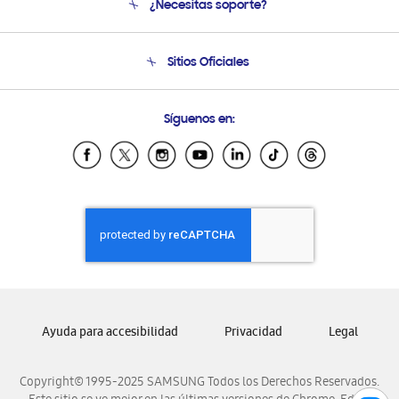
¿Necesitas soporte?
Soporte
Seguimiento de tu pedido
Soporte telefónico
Sitios Oficiales
Condiciones de Compra
Soporte vía eMail
Preguntas Frecuentes
Samsung Costa Rica
Síguenos en:
Samsung Ecuador
Samsung El Salvador
Samsung Guatemala
Samsung Honduras
Samsung Nicaragua
Samsung Panamá
Samsung República Dominicana
Samsung Venezuela
Ayuda para accesibilidad
Privacidad
Legal
Copyright© 1995-2025 SAMSUNG Todos los Derechos Reservados.