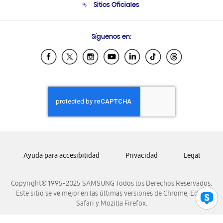
Sitios Oficiales
Condiciones de Compra
Soporte vía eMail
Preguntas Frecuentes
Samsung Costa Rica
Síguenos en:
Samsung Ecuador
Samsung El Salvador
Samsung Guatemala
Samsung Honduras
Samsung Nicaragua
Samsung Panamá
Samsung República Dominicana
Samsung Venezuela
Ayuda para accesibilidad
Privacidad
Legal
Copyright© 1995-2025 SAMSUNG Todos los Derechos Reservados.
Este sitio se ve mejor en las últimas versiones de Chrome, Edge,
Safari y Mozilla Firefox.