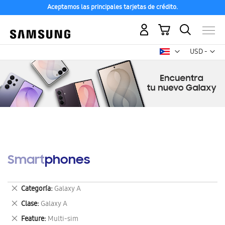
Aceptamos las principales tarjetas de crédito.
Mi carrito
Mon
USD -
dólar
estadounid
Smartphones
Eliminar
Categoría
Galaxy A
este
Eliminar
Clase
Galaxy A
artículo
este
Eliminar
Feature
Multi-sim
artículo