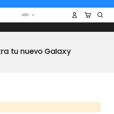
Mi carrito
Moneda
USD -
dólar
estadounidense