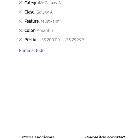
Eliminar
Categoría
Galaxy A
este
Eliminar
Clase
Galaxy A
artículo
este
Eliminar
Feature
Multi-sim
artículo
este
Eliminar
Color
Amarillo
artículo
este
Eliminar
Precio
US$ 200.00 - US$ 299.99
artículo
este
Eliminar todo
artículo
Otras secciones
¿Necesitas soporte?