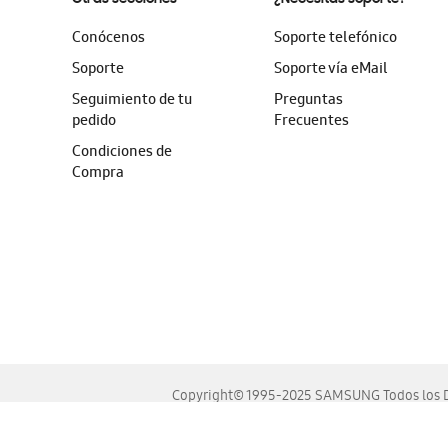
Conócenos
Soporte telefónico
Soporte
Soporte vía eMail
Seguimiento de tu
Preguntas
pedido
Frecuentes
Condiciones de
Compra
Copyright© 1995-2025 SAMSUNG Todos los D
Este sitio se ve mejor en las últimas versiones de Chrome