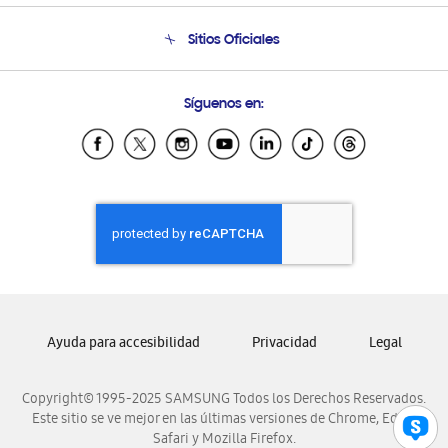
Seguimiento de tu pedido
Soporte telefónico
Sitios Oficiales
Condiciones de Compra
Soporte vía eMail
Preguntas Frecuentes
Samsung Costa Rica
Síguenos en:
Samsung Ecuador
Samsung El Salvador
Samsung Guatemala
Samsung Honduras
Samsung Nicaragua
Samsung Panamá
Samsung República Dominicana
Samsung Venezuela
Ayuda para accesibilidad
Privacidad
Legal
Copyright© 1995-2025 SAMSUNG Todos los Derechos Reservados.
Este sitio se ve mejor en las últimas versiones de Chrome, Edge,
Safari y Mozilla Firefox.