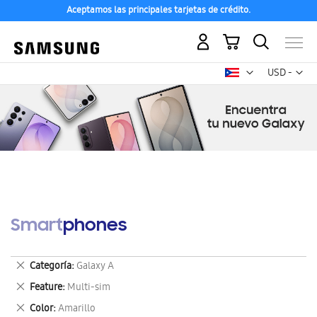
Aceptamos las principales tarjetas de crédito.
Mi carrito
Mon
USD -
dólar
estadounid
Smartphones
Eliminar
Categoría
Galaxy A
este
Eliminar
Feature
Multi-sim
artículo
este
Eliminar
Color
Amarillo
artículo