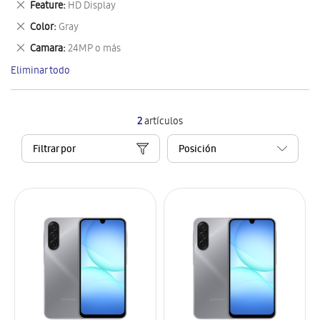
Eliminar
Feature
HD Display
artículo
este
Eliminar
Color
Gray
artículo
este
Eliminar
Camara
24MP o más
artículo
este
Eliminar todo
artículo
2
artículos
Filtrar por