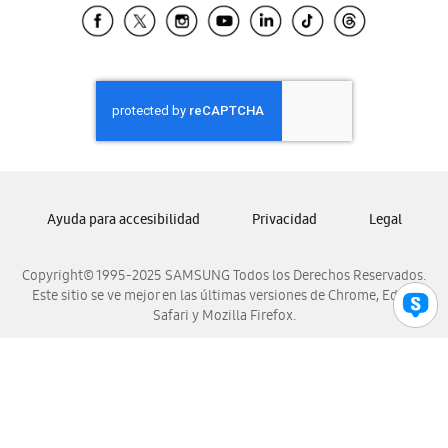
Samsung El Salvador
Samsung Guatemala
Samsung Honduras
Samsung Nicaragua
Samsung Panamá
Samsung República Dominicana
Samsung Venezuela
Ayuda para accesibilidad
Privacidad
Legal
Copyright© 1995-2025 SAMSUNG Todos los Derechos Reservados.
Este sitio se ve mejor en las últimas versiones de Chrome, Edge,
Safari y Mozilla Firefox.