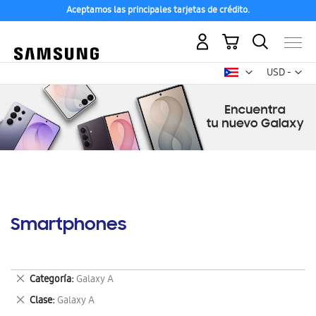
Aceptamos las principales tarjetas de crédito.
Mi carrito
Mon
USD -
dólar
estadounid
Smartphones
Eliminar
Categoría
Galaxy A
este
Eliminar
Clase
Galaxy A
artículo
este