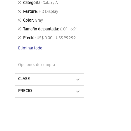
Eliminar
Categoría
Galaxy A
este
Eliminar
Feature
HD Display
artículo
este
Eliminar
Color
Gray
artículo
este
Eliminar
Tamaño de pantalla
6.0" - 6.9"
artículo
este
Eliminar
Precio
US$ 0.00 - US$ 999.99
artículo
este
Eliminar todo
artículo
Opciones de compra
CLASE
PRECIO