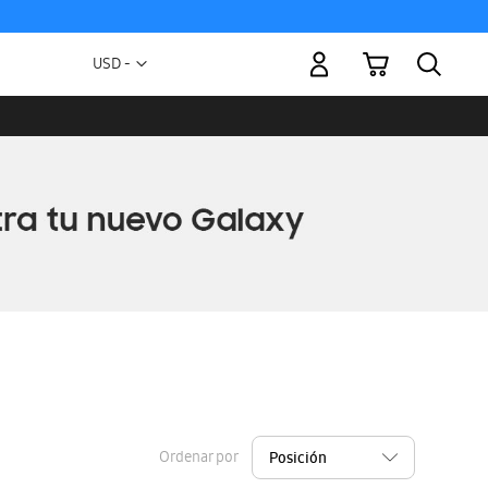
Mi carrito
Moneda
USD -
dólar
estadounidense
Ordenar por