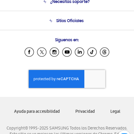
¿Necesitas soporte?
Soporte
Seguimiento de tu pedido
Soporte telefónico
Sitios Oficiales
Condiciones de Compra
Soporte vía eMail
Preguntas Frecuentes
Samsung Costa Rica
Síguenos en:
Samsung Ecuador
Samsung El Salvador
Samsung Guatemala
Samsung Honduras
Samsung Nicaragua
Samsung Panamá
Samsung República Dominicana
Samsung Venezuela
Ayuda para accesibilidad
Privacidad
Legal
Copyright© 1995-2025 SAMSUNG Todos los Derechos Reservados.