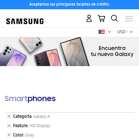
Aceptamos las principales tarjetas de crédito.
Mi carrito
Mon
USD -
dólar
estadounid
Smartphones
Eliminar
Categoría
Galaxy A
este
Eliminar
Feature
HD Display
artículo
este
Eliminar
Color
Gray
artículo