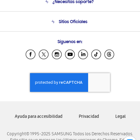
¿Necesitas soporte?
Soporte
Seguimiento de tu pedido
Soporte telefónico
Sitios Oficiales
Condiciones de Compra
Soporte vía eMail
Preguntas Frecuentes
Samsung Costa Rica
Síguenos en:
Samsung Ecuador
Samsung El Salvador
Samsung Guatemala
Samsung Honduras
Samsung Nicaragua
Samsung Panamá
Samsung República Dominicana
Samsung Venezuela
Ayuda para accesibilidad
Privacidad
Legal
Copyright© 1995-2025 SAMSUNG Todos los Derechos Reservados.