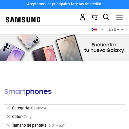
Aceptamos las principales tarjetas de crédito.
Mi carrito
Mon
USD -
dólar
estadounid
Smartphones
Eliminar
Categoría
Galaxy A
este
Eliminar
Color
Gray
artículo
este
Eliminar
Tamaño de pantalla
6.0" - 6.9"
artículo