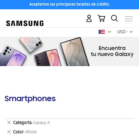
Aceptamos las principales tarjetas de crédito.
Mi carrito
Mon
USD -
dólar
estadounid
Smartphones
Eliminar
Categoría
Galaxy A
este
Eliminar
Color
White
artículo
este