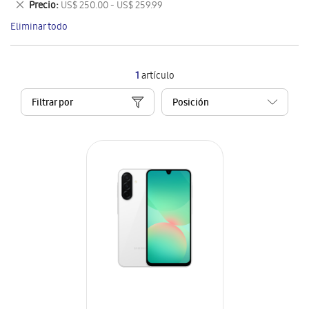
Eliminar
Precio
US$ 250.00 - US$ 259.99
artículo
este
Eliminar todo
artículo
1
artículo
Filtrar por