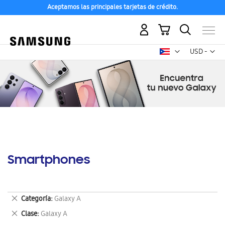
Aceptamos las principales tarjetas de crédito.
Mi carrito
Mon
USD -
dólar
estadounid
Smartphones
Eliminar
Categoría
Galaxy A
este
Eliminar
Clase
Galaxy A
artículo
este