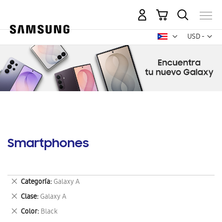
Mi carrito
Mon
USD -
dólar
estadounid
Smartphones
Eliminar
Categoría
Galaxy A
este
Eliminar
Clase
Galaxy A
artículo
este
Eliminar
Color
Black
artículo
este