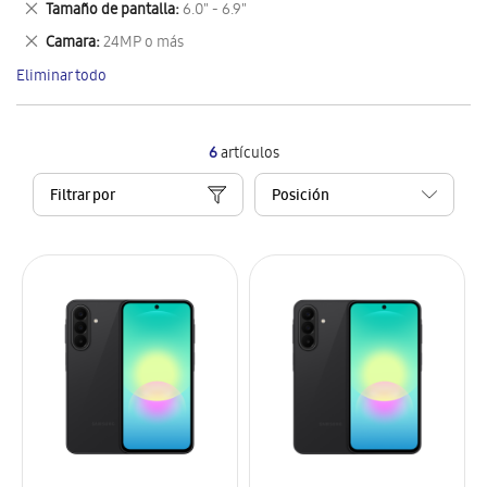
Eliminar
Tamaño de pantalla
6.0" - 6.9"
artículo
este
Eliminar
Camara
24MP o más
artículo
este
Eliminar todo
artículo
6
artículos
Filtrar por