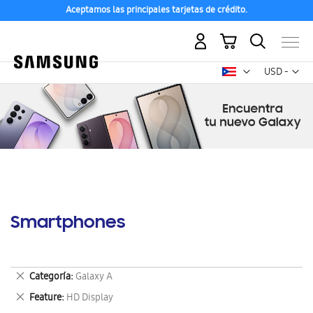
Aceptamos las principales tarjetas de crédito.
Mi carrito
Mon
USD -
dólar
estadounid
Smartphones
Eliminar
Categoría
Galaxy A
este
Eliminar
Feature
HD Display
artículo
este