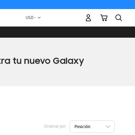
Mi carrito
Moneda
USD -
dólar
estadounidense
Ordenar por