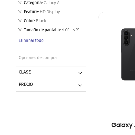
Eliminar
Categoría
Galaxy A
este
Eliminar
Feature
HD Display
artículo
este
Eliminar
Color
Black
artículo
este
Eliminar
Tamaño de pantalla
6.0" - 6.9"
artículo
este
Eliminar todo
artículo
Opciones de compra
CLASE
PRECIO
Galaxy 