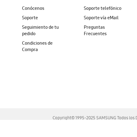
Conócenos
Soporte telefónico
Soporte
Soporte vía eMail
Seguimiento de tu
Preguntas
pedido
Frecuentes
Condiciones de
Compra
Copyright© 1995-2025 SAMSUNG Todos los D
Este sitio se ve mejor en las últimas versiones de Chrome