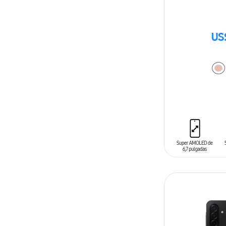
US
AÑADIR AL C