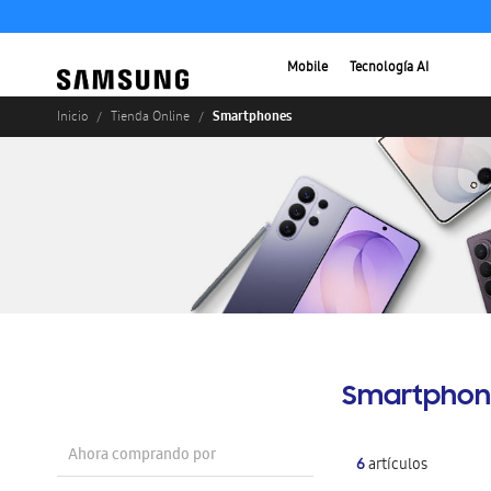
Mobile
Tecnología AI
Smartphones
Inicio
Tienda Online
Smartphon
Ahora comprando por
6
artículos