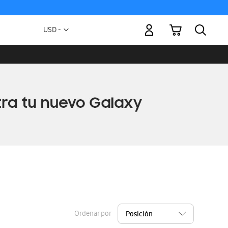
Mi carrito
Moneda
USD -
dólar
estadounidense
Ordenar por