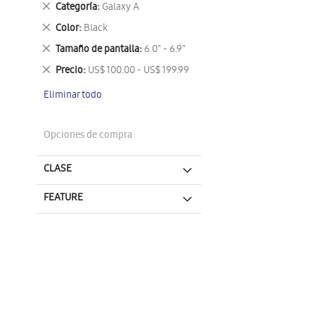
Eliminar
Categoría
Galaxy A
este
Eliminar
Color
Black
artículo
este
Eliminar
Tamaño de pantalla
6.0" - 6.9"
artículo
este
Eliminar
Precio
US$ 100.00 - US$ 199.99
artículo
este
Eliminar todo
artículo
Opciones de compra
CLASE
FEATURE