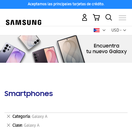
Aceptamos las principales tarjetas de crédito.
Mi carrito
Mon
USD -
dólar
estadounid
Smartphones
Eliminar
Categoría
Galaxy A
este
Eliminar
Clase
Galaxy A
artículo
este