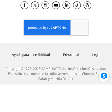
Samsung El Salvador
Samsung Guatemala
Samsung Honduras
Samsung Nicaragua
Samsung Panamá
Samsung República Dominicana
Samsung Venezuela
Ayuda para accesibilidad
Privacidad
Legal
Copyright© 1995-2025 SAMSUNG Todos los Derechos Reservados.
Este sitio se ve mejor en las últimas versiones de Chrome, Edge,
Safari y Mozilla Firefox.