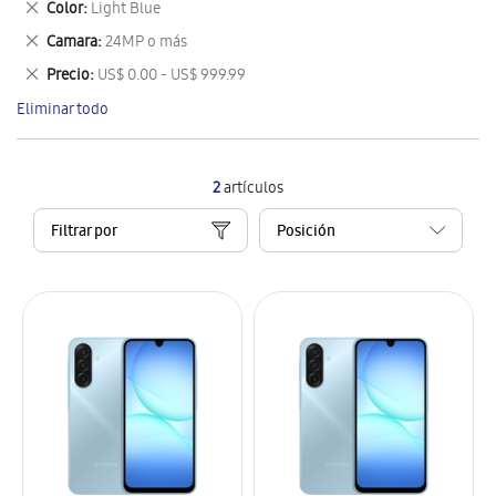
Eliminar
Color
Light Blue
artículo
este
Eliminar
Camara
24MP o más
artículo
este
Eliminar
Precio
US$ 0.00 - US$ 999.99
artículo
este
Eliminar todo
artículo
2
artículos
Filtrar por