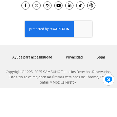
Samsung El Salvador
Samsung Guatemala
Samsung Honduras
Samsung Nicaragua
Samsung Panamá
Samsung República Dominicana
Samsung Venezuela
Ayuda para accesibilidad
Privacidad
Legal
Copyright© 1995-2025 SAMSUNG Todos los Derechos Reservados.
Este sitio se ve mejor en las últimas versiones de Chrome, Edge,
Safari y Mozilla Firefox.