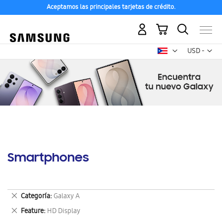
Aceptamos las principales tarjetas de crédito.
Mi carrito
Mon
USD -
dólar
estadounid
Smartphones
Eliminar
Categoría
Galaxy A
este
Eliminar
Feature
HD Display
artículo
este