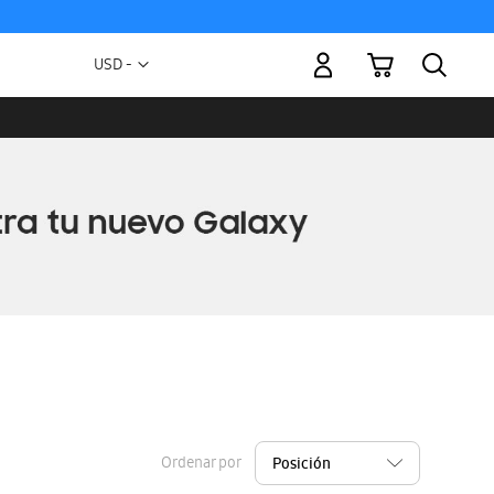
Mi carrito
Moneda
USD -
dólar
estadounidense
Ordenar por