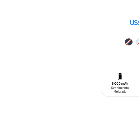
US
AÑADIR AL C