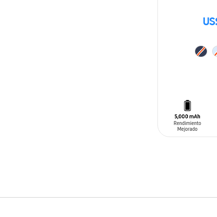
US
AÑADIR AL C