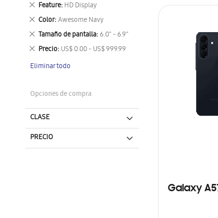
este
Eliminar
Feature
HD Display
artículo
este
Eliminar
Color
Awesome Navy
artículo
este
Eliminar
Tamaño de pantalla
6.0" - 6.9"
artículo
este
Eliminar
Precio
US$ 0.00 - US$ 999.99
artículo
este
Eliminar todo
artículo
Opciones de compra
CLASE
PRECIO
Galaxy A5