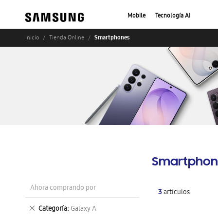
Mobile
Tecnología AI
Smartphones
Inicio
Tienda Online
Smartphon
Ahora comprando por
3
artículos
Eliminar
Categoría
Galaxy A