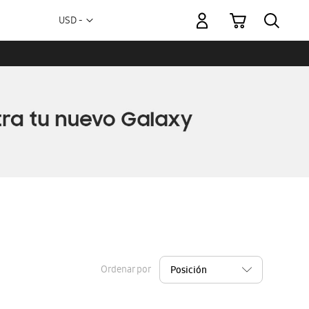
Mi carrito
Moneda
USD -
dólar
estadounidense
Ordenar por