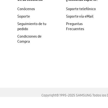
Conócenos
Soporte telefónico
Soporte
Soporte vía eMail
Seguimiento de tu
Preguntas
pedido
Frecuentes
Condiciones de
Compra
Copyright© 1995-2025 SAMSUNG Todos los D
Este sitio se ve mejor en las últimas versiones de Chrome