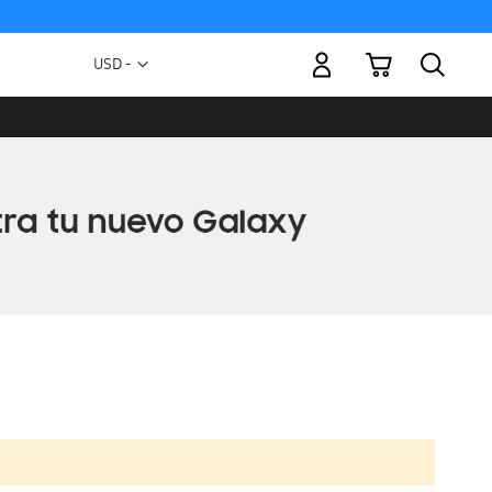
Mi carrito
Moneda
USD -
dólar
estadounidense