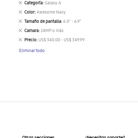
Eliminar
Categoría
Galaxy A
este
Eliminar
Color
Awesome Navy
artículo
este
Eliminar
Tamaño de pantalla
6.0" - 6.9"
artículo
este
Eliminar
Camara
24MP o más
artículo
este
Eliminar
Precio
US$ 340.00 - US$ 349.99
artículo
este
Eliminar todo
artículo
Otras secciones
¿Necesitas soporte?