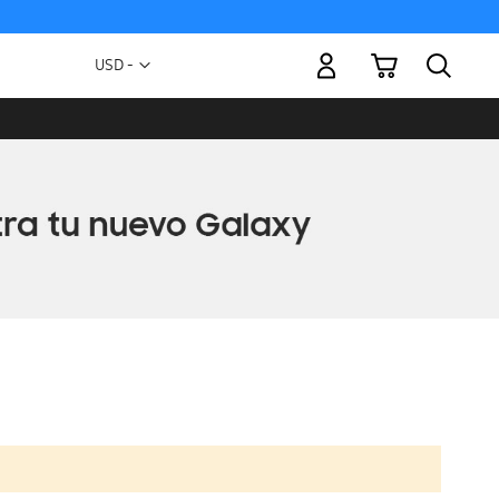
Mi carrito
Moneda
USD -
dólar
estadounidense