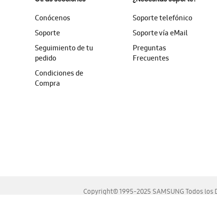
Conócenos
Soporte telefónico
Soporte
Soporte vía eMail
Seguimiento de tu
Preguntas
pedido
Frecuentes
Condiciones de
Compra
Copyright© 1995-2025 SAMSUNG Todos los D
Este sitio se ve mejor en las últimas versiones de Chrome