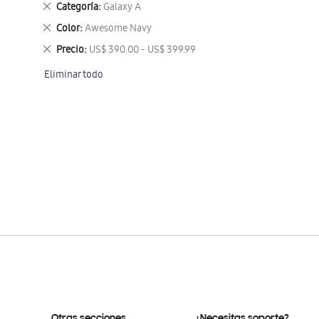
Eliminar
Categoría
Galaxy A
este
Eliminar
Color
Awesome Navy
artículo
este
Eliminar
Precio
US$ 390.00 - US$ 399.99
artículo
este
Eliminar todo
artículo
Otras secciones
¿Necesitas soporte?